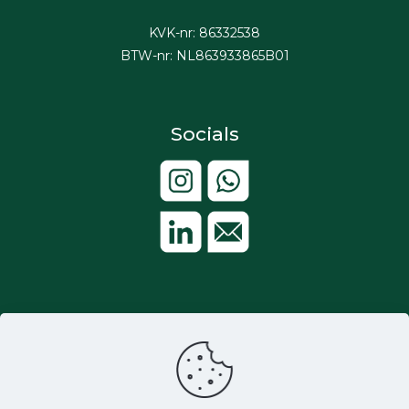
KVK-nr: 86332538
BTW-nr: NL863933865B01
Socials
Aangesloten bij: