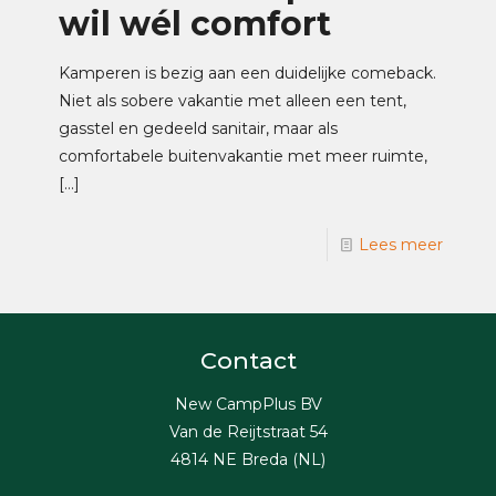
wil wél comfort
Kamperen is bezig aan een duidelijke comeback.
Niet als sobere vakantie met alleen een tent,
gasstel en gedeeld sanitair, maar als
comfortabele buitenvakantie met meer ruimte,
[…]
Lees meer
Contact
New CampPlus BV
Van de Reijtstraat 54
4814 NE Breda (NL)