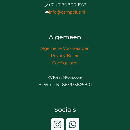
+31 (0)85 800 1567
info@campplus.nl
Algemeen
Algemene Voorwaarden
Privacy Beleid
Configurator
KVK-nr: 86332538
BTW-nr: NL863933865B01
Socials