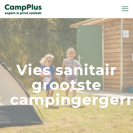
Vies sanitair
grootste
campingergern