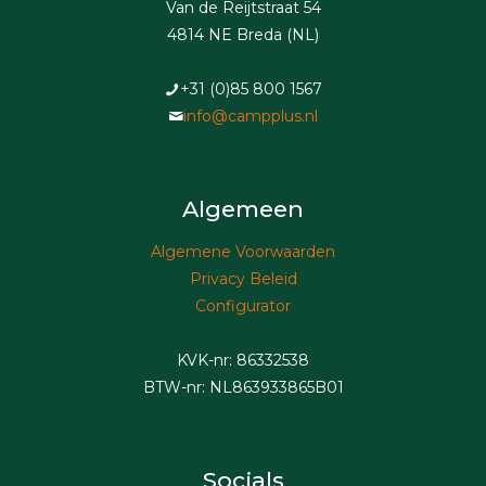
Van de Reijtstraat 54
4814 NE Breda (NL)
+31 (0)85 800 1567
info@campplus.nl
Algemeen
Algemene Voorwaarden
Privacy Beleid
Configurator
KVK-nr: 86332538
BTW-nr: NL863933865B01
Socials