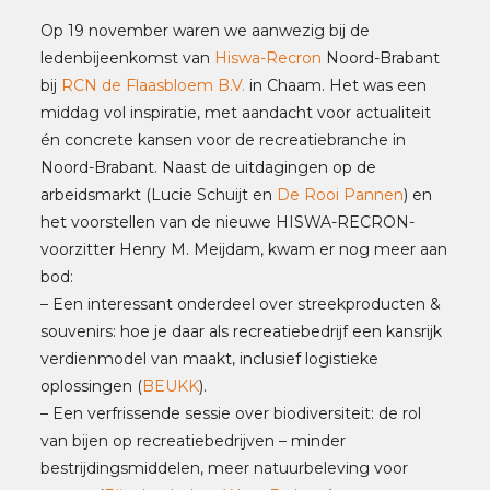
Op 19 november waren we aanwezig bij de
ledenbijeenkomst van
Hiswa-Recron
Noord-Brabant
bij
RCN de Flaasbloem B.V.
in Chaam. Het was een
middag vol inspiratie, met aandacht voor actualiteit
én concrete kansen voor de recreatiebranche in
Noord-Brabant. Naast de uitdagingen op de
arbeidsmarkt (Lucie Schuijt en
De Rooi Pannen
) en
het voorstellen van de nieuwe HISWA-RECRON-
voorzitter Henry M. Meijdam, kwam er nog meer aan
bod:
– Een interessant onderdeel over streekproducten &
souvenirs: hoe je daar als recreatiebedrijf een kansrijk
verdienmodel van maakt, inclusief logistieke
oplossingen (
BEUKK
).
– Een verfrissende sessie over biodiversiteit: de rol
van bijen op recreatiebedrijven – minder
bestrijdingsmiddelen, meer natuurbeleving voor