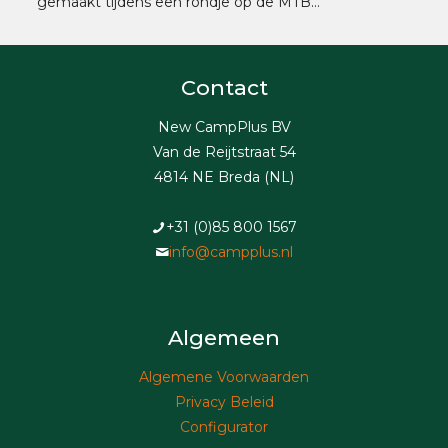
gemaakt tijdens een rondje op de MTB…
Contact
New CampPlus BV
Van de Reijtstraat 54
4814 NE Breda (NL)
+31 (0)85 800 1567
info@campplus.nl
Algemeen
Algemene Voorwaarden
Privacy Beleid
Configurator