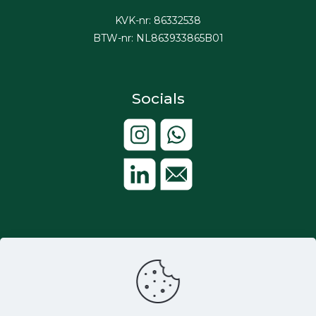
KVK-nr: 86332538
BTW-nr: NL863933865B01
Socials
Aangesloten bij: