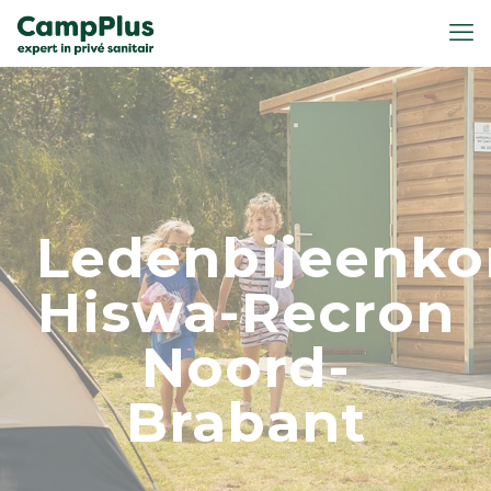
Ledenbijeenk
Hiswa-Recron
Noord-
Brabant