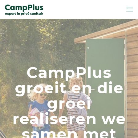
CampPlus
groeit en die
groei
realiseren we
samen met