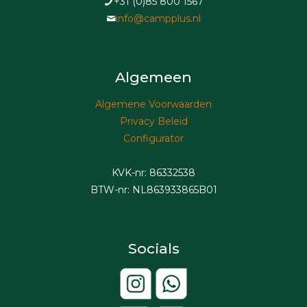
+31 (0)85 800 1567
info@campplus.nl
Algemeen
Algemene Voorwaarden
Privacy Beleid
Configurator
KVK-nr: 86332538
BTW-nr: NL863933865B01
Socials